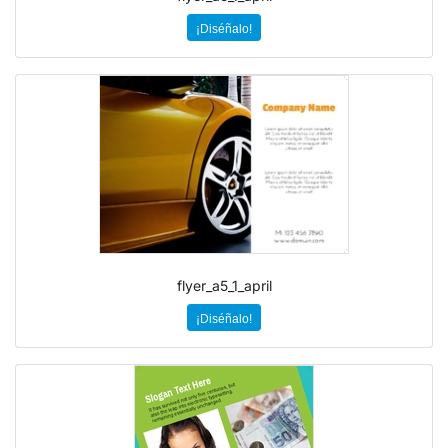
¡Diséñalo!
flyer_a5_1_april
¡Diséñalo!