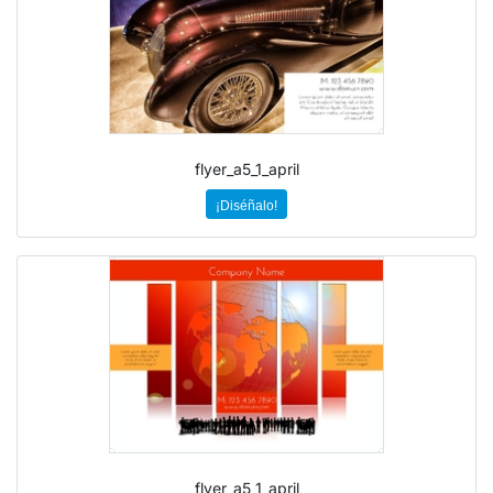
flyer_a5_1_april
¡Diséñalo!
flyer_a5_1_april