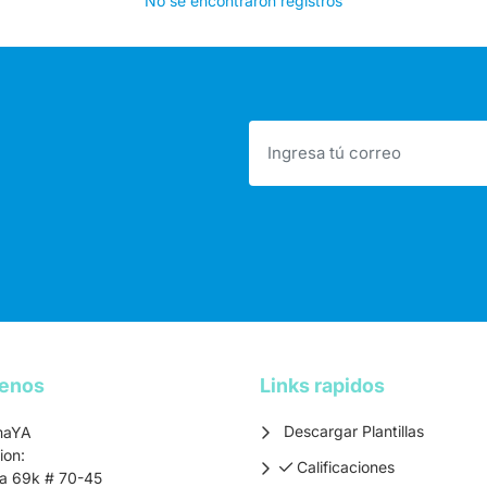
No se encontraron registros
tenos
Links rapidos
Descargar Plantillas
maYA
ion:
Calificaciones
Calificaciones
ra 69k # 70-45