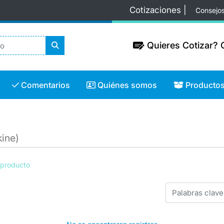
Cotizaciones |
Consejo
Quieres Cotizar? C
Quieres Cotizar? C
Comentarios
Quiénes somos
Productos
Comentarios
Quiénes somos
Producto
ine)
 producto