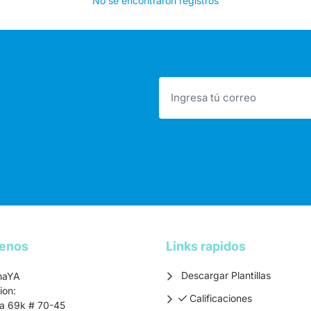
No se encontraron registros
tenos
Links rapidos
Descargar Plantillas
maYA
ion:
Calificaciones
Calificaciones
ra 69k # 70-45