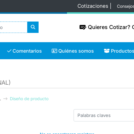
Cotizaciones |
Consejo
Quieres Cotizar? C
Quieres Cotizar? C
Comentarios
Quiénes somos
Productos
Comentarios
Quiénes somos
Producto
NAL)
L
Diseño de producto