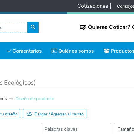
Cotizaciones |
Consejo
Quieres Cotizar? C
Quieres Cotizar? C
Comentarios
Quiénes somos
Productos
Comentarios
Quiénes somos
Producto
rs Ecológicos)
icos
Diseño de producto
tu diseño
Cargar / Agregar al carrito