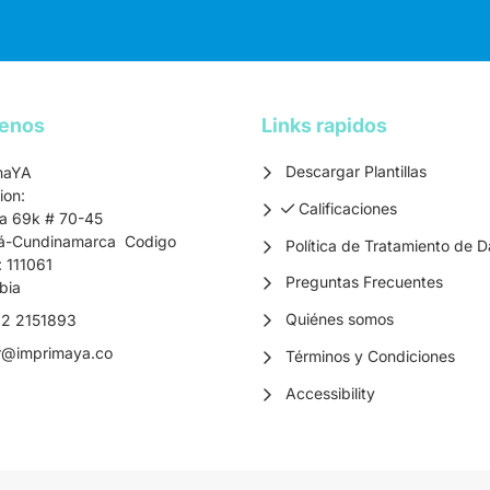
tenos
Links rapidos
Descargar Plantillas
maYA
ion:
Calificaciones
Calificaciones
ra 69k # 70-45
á-Cundinamarca Codigo
Política de Tratamiento de D
: 111061
Preguntas Frecuentes
bia
Quiénes somos
2 2151893
r
@imprimaya.co
Términos y Condiciones
Accessibility