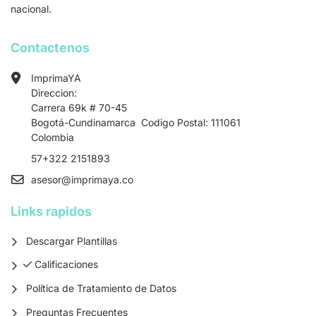
nacional.
Contactenos
ImprimaYA
Direccion:
Carrera 69k # 70-45
Bogotá-Cundinamarca Codigo Postal: 111061
Colombia
57+322 2151893
asesor
@imprimaya.co
Links rapidos
Descargar Plantillas
Calificaciones
Calificaciones
Política de Tratamiento de Datos
Preguntas Frecuentes