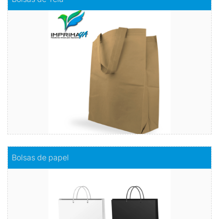
A comparación de las bolsas plásticas, estas serán más
resistentes y no se romperán con facilidad. Y el color es tu
elección.
Comprar
Comprar
Bolsas de papel
Bolsas de papel
Sostenibilidad con estilo
Comprar