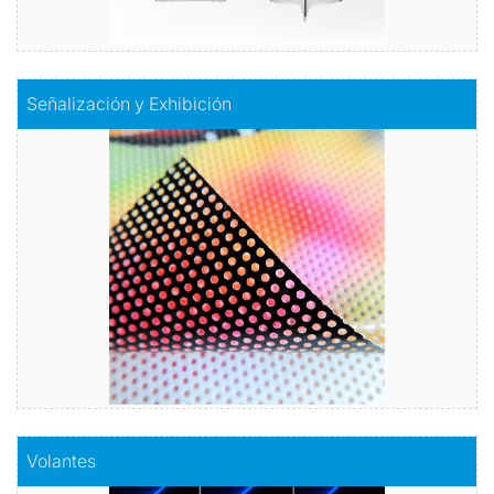
Comprar
Señalización y Exhibición
Señalización y Exhibición
Acabados y aplicaciones para mostrar su Marca!
Vinilos, banner, floor.
Comprar
Comprar
Volantes
Volantes