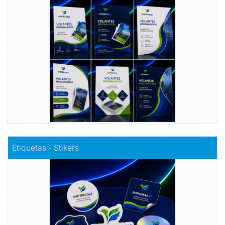
Publicidad efectiva, presupuesto inteligente: Nuestros
volantes publicitarios económicos, la clave para llegar a
más clientes sin romper el banco.
Comprar
Comprar
Etiquetas - Stikers
Etiquetas - Stikers
Este elemento es unas muchas veces para clasificar
diferentes unidades en un conjunto de elementos, que al
mismo tiempo sirven para darles relevancia especial
Comprar