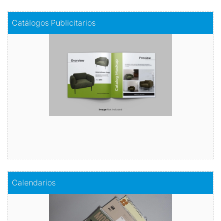
Comprar
Catálogos Publicitarios
Catálogos Publicitarios
descubre nuestro catálogo publicitario
Comprar
Comprar
Calendarios
Calendarios
Organiza tu año con estilo