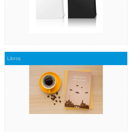
Comprar
Libros
Libros
Capta el interés del lector con nuestra ayuda rápida y
segura.
Comprar