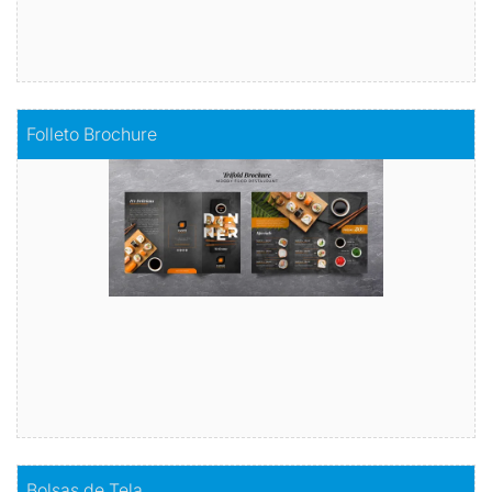
Comprar
Folleto Brochure
Folleto Brochure
Comunica tu mensaje de manera impactante
Comprar
Comprar
Bolsas de Tela
Bolsas de Tela