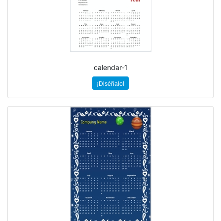
calendar-1
¡Diséñalo!