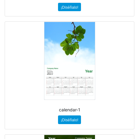
¡Diséñalo!
calendar-1
¡Diséñalo!