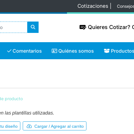
Cotizaciones |
Consejo
Quieres Cotizar? C
Quieres Cotizar? C
Comentarios
Quiénes somos
Productos
Comentarios
Quiénes somos
Producto
de producto
 las plantillas utilizadas.
tu diseño
Cargar / Agregar al carrito