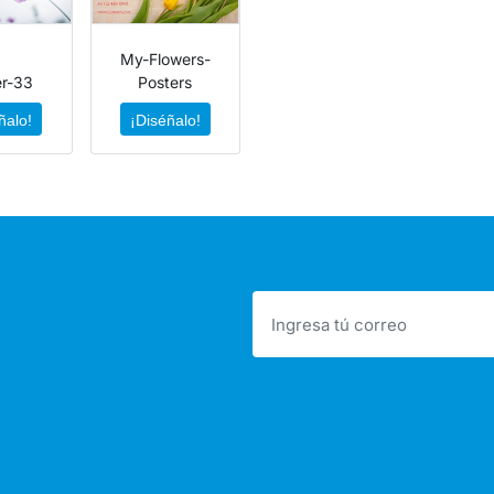
My-Flowers-
er-33
Posters
ñalo!
¡Diséñalo!