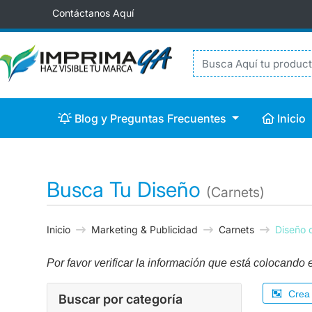
Contáctanos Aquí
Blog y Preguntas Frecuentes
Inicio
Blog y Preguntas Frecuentes
Inicio
Busca Tu Diseño
(Carnets)
Inicio
Marketing & Publicidad
Carnets
Diseño 
Por favor verificar la información que está colocando en
Crea 
Buscar por categoría