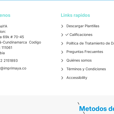
tenos
Links rapidos
Descargar Plantillas
maYA
ion:
Calificaciones
Calificaciones
ra 69k # 70-45
á-Cundinamarca Codigo
Política de Tratamiento de D
: 111061
Preguntas Frecuentes
bia
Quiénes somos
2 2151893
r
@imprimaya.co
Términos y Condiciones
Accessibility
Metodos d