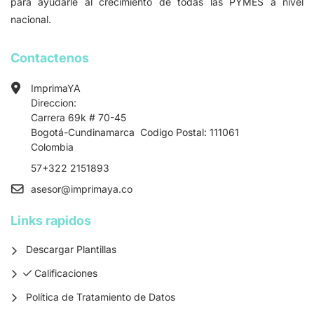
para ayudarle al crecimiento de todas las PYMES a nivel
nacional.
Contactenos
ImprimaYA
Direccion:
Carrera 69k # 70-45
Bogotá-Cundinamarca Codigo Postal: 111061
Colombia
57+322 2151893
asesor
@imprimaya.co
Links rapidos
Descargar Plantillas
Calificaciones
Calificaciones
Política de Tratamiento de Datos