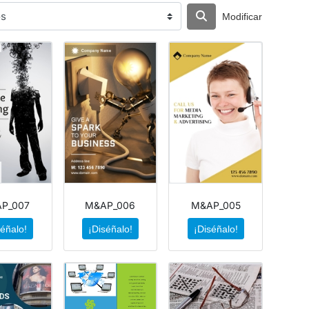
Modificar
P_007
M&AP_006
M&AP_005
séñalo!
¡Diséñalo!
¡Diséñalo!