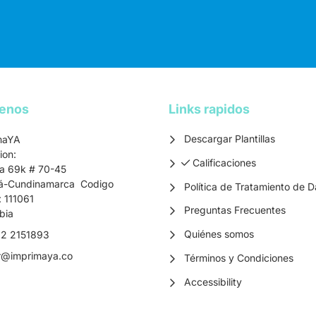
tenos
Links rapidos
Descargar Plantillas
maYA
ion:
Calificaciones
Calificaciones
ra 69k # 70-45
á-Cundinamarca Codigo
Política de Tratamiento de D
: 111061
Preguntas Frecuentes
bia
Quiénes somos
2 2151893
r
@imprimaya.co
Términos y Condiciones
Accessibility