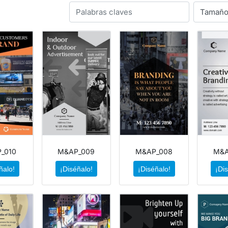
_010
M&AP_009
M&AP_008
M&A
ñalo!
¡Diséñalo!
¡Diséñalo!
¡Di