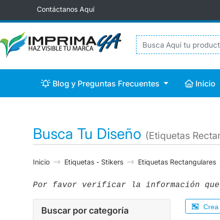
Contáctanos Aquí
Blog y Preguntas Frecuentes
Inicio
Blog y Preguntas Frecuentes
Inicio
Busca Tu Diseño
(Etiquetas Recta
Inicio
Etiquetas - Stikers
Etiquetas Rectangulares
Por favor verificar la información que
Crea 
Buscar por categoría