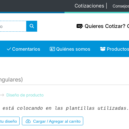
Cotizaciones |
Consejo
Quieres Cotizar? C
Quieres Cotizar? C
Comentarios
Quiénes somos
Productos
Comentarios
Quiénes somos
Producto
ngulares)
Diseño de producto
 está colocando en las plantillas utilizadas
tu diseño
Cargar / Agregar al carrito