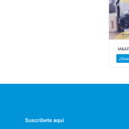
M&AP
¡Disé
Suscríbete aquí