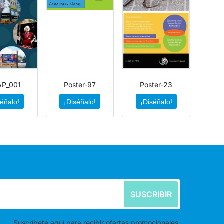
P_001
Poster-97
Poster-23
séñalo!
¡Diséñalo!
¡Diséñalo!
SUSCRIBIR
Suscríbete aquí para recibir ofertas promocionales.