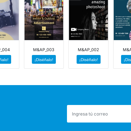
_004
M&AP_003
M&AP_002
M&A
ñalo!
¡Diséñalo!
¡Diséñalo!
¡Di