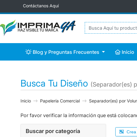
Contáctanos Aquí
Blog y Preguntas Frecuentes
Inicio
Blog y Preguntas Frecuentes
Inicio
Busca Tu Diseño
(Separador(es) 
Inicio
Papelería Comercial
Separador(es) por Vol
Por favor verificar la información que está colocando
Buscar por categoría
Crea 