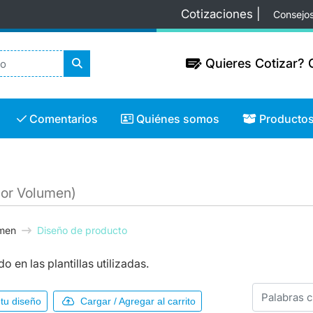
Cotizaciones |
Consejo
Quieres Cotizar? C
Quieres Cotizar? C
Comentarios
Quiénes somos
Productos
Comentarios
Quiénes somos
Producto
por Volumen)
umen
Diseño de producto
 en las plantillas utilizadas.
tu diseño
Cargar / Agregar al carrito