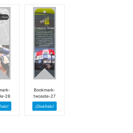
mark-
Bookmark-
de-28
twoside-27
ñalo!
¡Diséñalo!