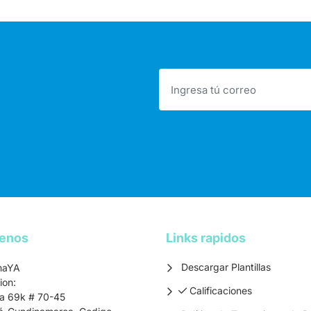
tenos
Links rapidos
Descargar Plantillas
maYA
ion:
Calificaciones
Calificaciones
ra 69k # 70-45