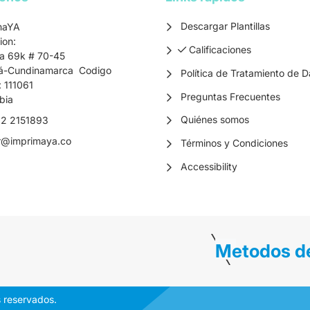
Descargar Plantillas
maYA
ion:
Calificaciones
Calificaciones
ra 69k # 70-45
á-Cundinamarca Codigo
Política de Tratamiento de D
: 111061
Preguntas Frecuentes
bia
Quiénes somos
2 2151893
r
@imprimaya.co
Términos y Condiciones
Accessibility
Metodos d
 reservados.