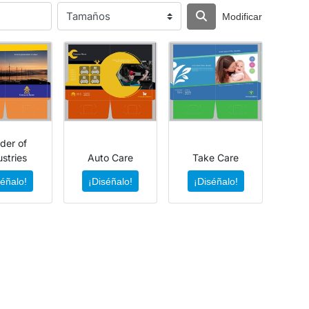
Modificar
der of
ustries
Auto Care
Take Care
séñalo!
¡Diséñalo!
¡Diséñalo!