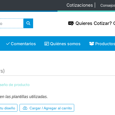
Cotizaciones |
Consejo
Quieres Cotizar? C
Quieres Cotizar? C
Comentarios
Quiénes somos
Productos
Comentarios
Quiénes somos
Producto
s)
iseño de producto
n las plantillas utilizadas.
tu diseño
Cargar / Agregar al carrito