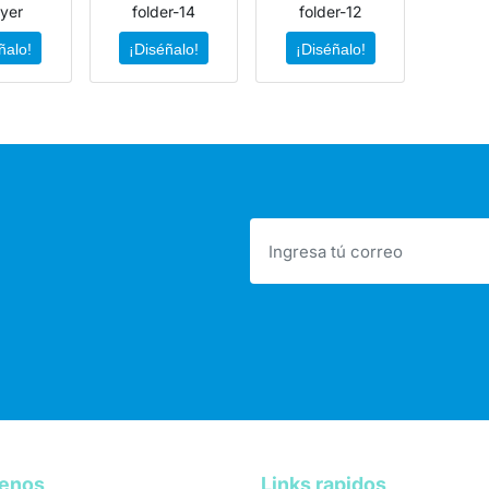
yer
folder-14
folder-12
ñalo!
¡Diséñalo!
¡Diséñalo!
tenos
Links rapidos