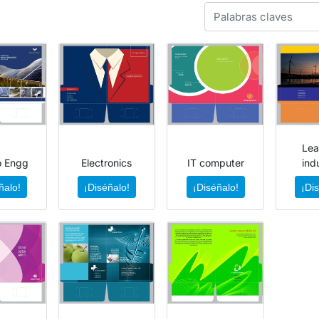
Lea
o Engg
Electronics
IT computer
ind
ñalo!
¡Diséñalo!
¡Diséñalo!
¡Di