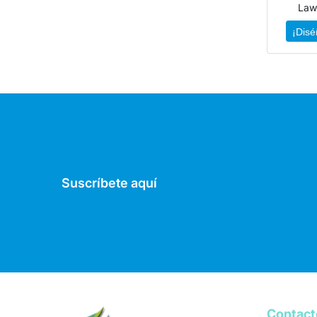
Law
¡Disé
Suscríbete aquí
Contac