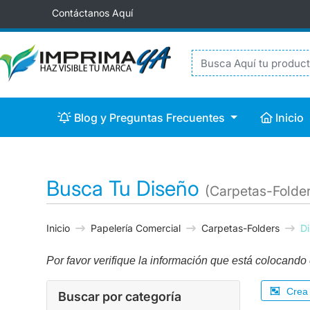
Contáctanos Aquí
Blog y Preguntas Frecuentes
Inicio
Blog y Preguntas Frecuentes
Inicio
Busca Tu Diseño
(Carpetas-Folder
Inicio
Papelería Comercial
Carpetas-Folders
D
Por favor verifique la información que está colocando e
Crea 
Buscar por categoría