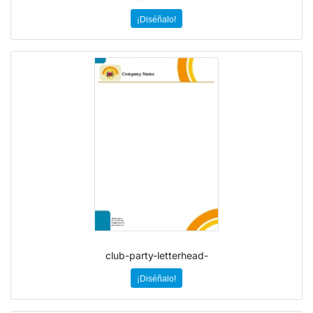
¡Diséñalo!
club-party-letterhead-
¡Diséñalo!