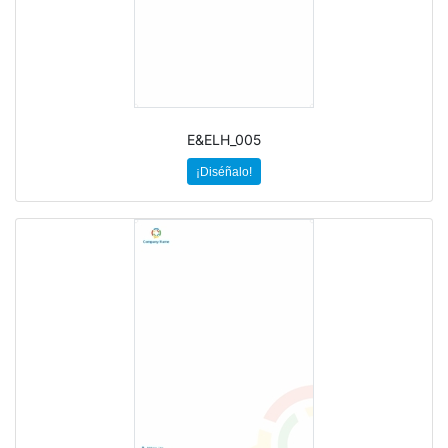
E&ELH_005
¡Diséñalo!