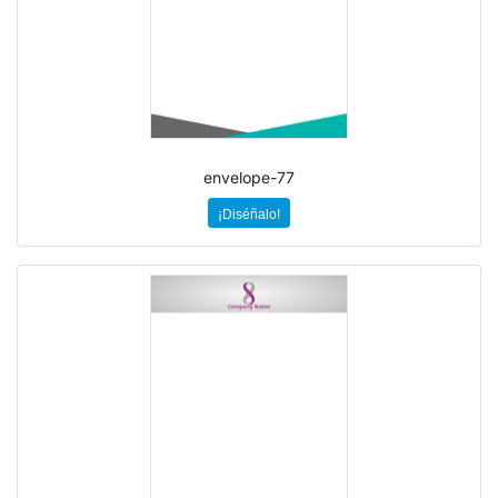
envelope-77
¡Diséñalo!