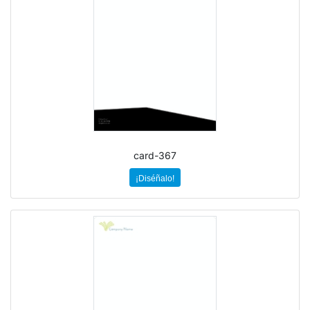
card-367
¡Diséñalo!