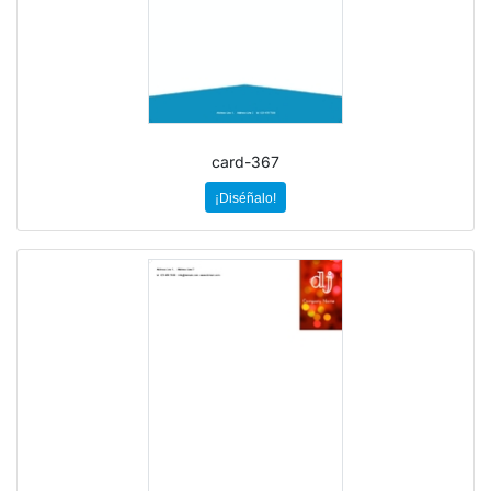
card-367
¡Diséñalo!