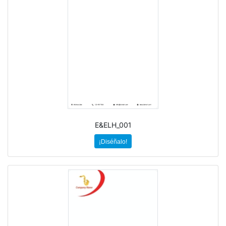
E&ELH_001
¡Diséñalo!