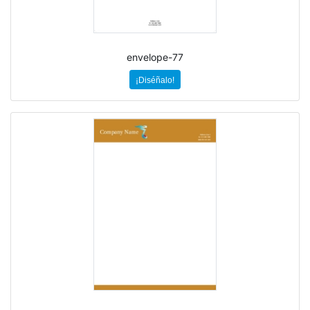
envelope-77
¡Diséñalo!