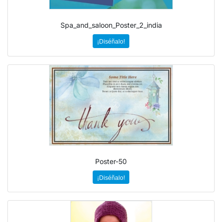
Spa_and_saloon_Poster_2_india
¡Diséñalo!
Poster-50
¡Diséñalo!