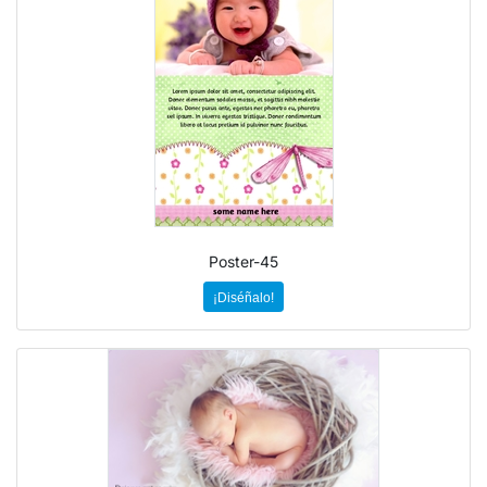
Poster-45
¡Diséñalo!