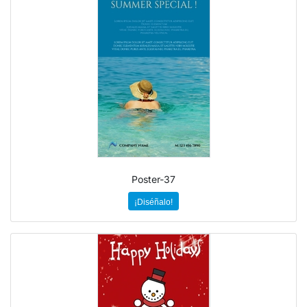
Poster-37
¡Diséñalo!