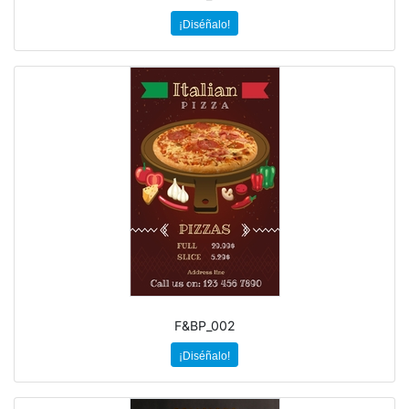
¡Diséñalo!
F&BP_002
¡Diséñalo!