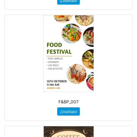
¡Diséñalo!
F&BP_007
¡Diséñalo!