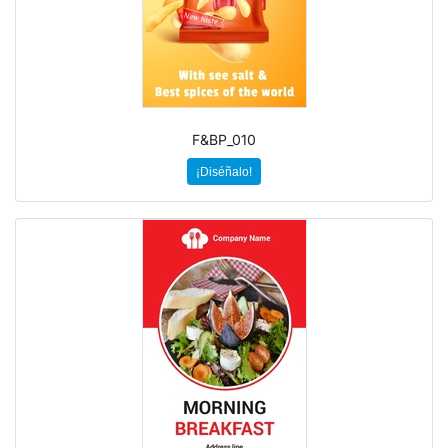
F&BP_010
¡Diséñalo!