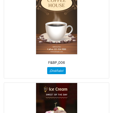
F&BP_006
¡Diséñalo!