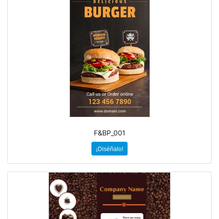
F&BP_001
¡Diséñalo!