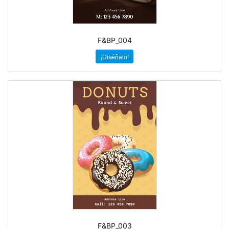
F&BP_004
¡Diséñalo!
F&BP_003