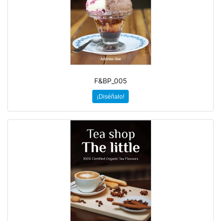
F&BP_005
¡Diséñalo!