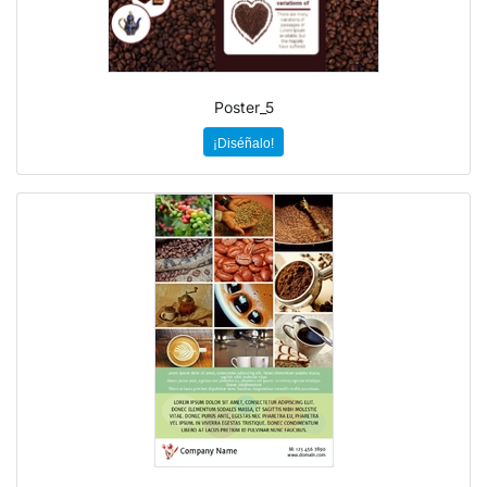
Poster_5
¡Diséñalo!