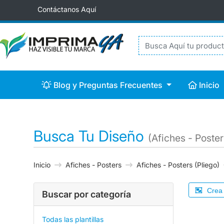
Contáctanos Aquí
Blog y Preguntas Frecuentes
Inicio
Blog y Preguntas Frecuentes
Inicio
Busca Tu Diseño
(Afiches - Poster
Inicio
Afiches - Posters
Afiches - Posters (Pliego)
Crea 
Buscar por categoría
Todas las plantillas