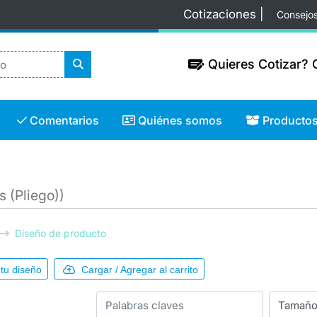
Cotizaciones |
Consejo
Quieres Cotizar? C
Quieres Cotizar? C
Comentarios
Quiénes somos
Productos
Comentarios
Quiénes somos
Producto
s (Pliego))
Diseño de producto
tu diseño
Cargar / Agregar al carrito