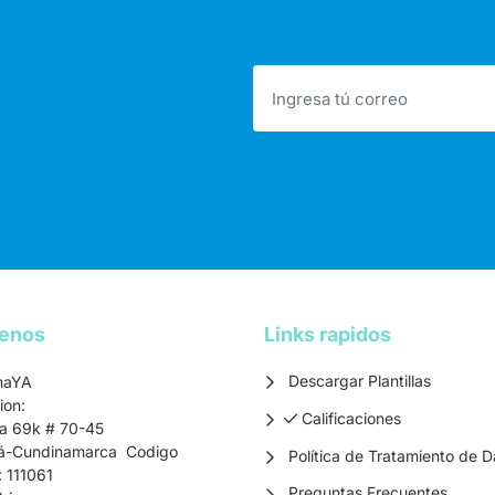
tenos
Links rapidos
Descargar Plantillas
maYA
ion:
Calificaciones
Calificaciones
ra 69k # 70-45
á-Cundinamarca Codigo
Política de Tratamiento de D
: 111061
Preguntas Frecuentes