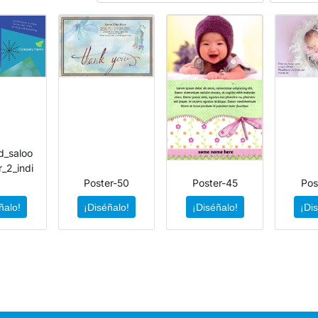
d_saloo
r_2_indi
a
Poster-50
Poster-45
Pos
ñalo!
¡Diséñalo!
¡Diséñalo!
¡Di