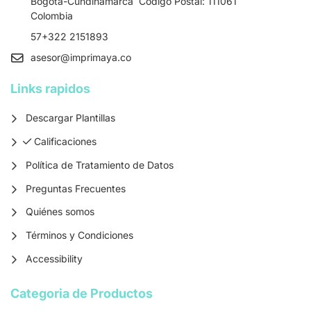
Bogotá-Cundinamarca Codigo Postal: 111061
Colombia
57+322 2151893
asesor
@imprimaya.co
Links rapidos
Descargar Plantillas
Calificaciones
Calificaciones
Política de Tratamiento de Datos
Preguntas Frecuentes
Quiénes somos
Términos y Condiciones
Accessibility
Categoria de Productos