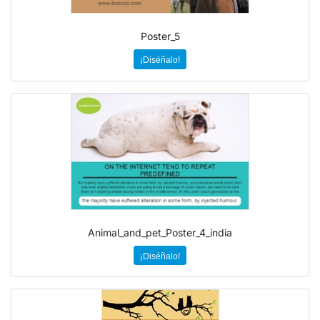
Poster_5
¡Diséñalo!
Animal_and_pet_Poster_4_india
¡Diséñalo!