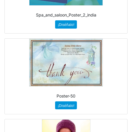
Spa_and_saloon_Poster_2_india
¡Diséñalo!
Poster-50
¡Diséñalo!