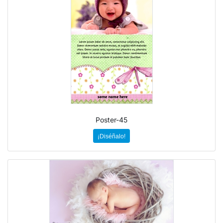
Poster-45
¡Diséñalo!