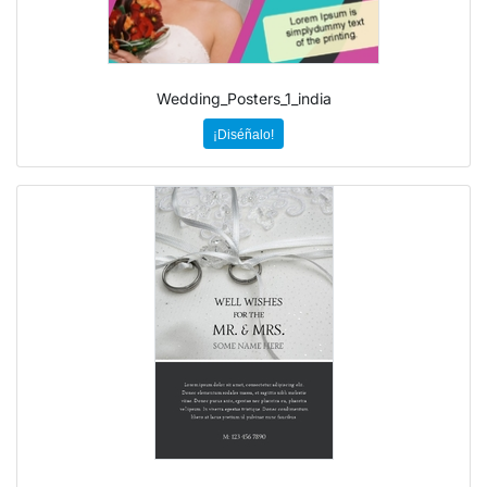
Wedding_Posters_1_india
¡Diséñalo!