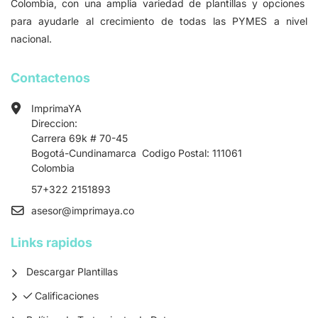
Colombia, con una amplia variedad de plantillas y opciones
para ayudarle al crecimiento de todas las PYMES a nivel
nacional.
Contactenos
ImprimaYA
Direccion:
Carrera 69k # 70-45
Bogotá-Cundinamarca Codigo Postal: 111061
Colombia
57+322 2151893
asesor
@imprimaya.co
Links rapidos
Descargar Plantillas
Calificaciones
Calificaciones