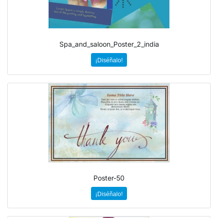
Spa_and_saloon_Poster_2_india
¡Diséñalo!
Poster-50
¡Diséñalo!