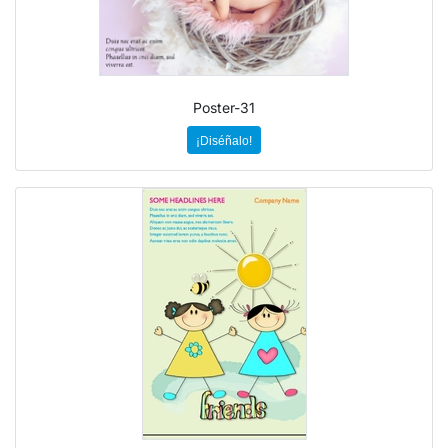
Poster-31
¡Diséñalo!