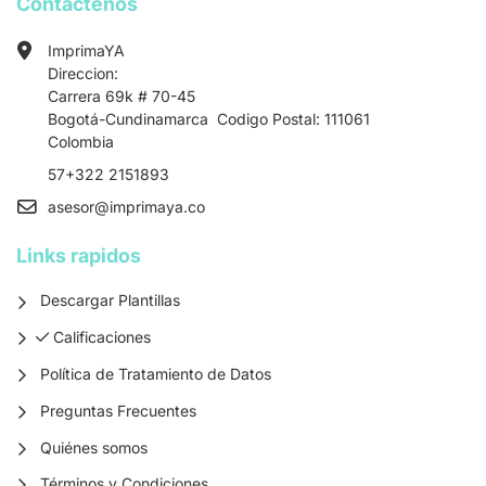
Contactenos
ImprimaYA
Direccion:
Carrera 69k # 70-45
Bogotá-Cundinamarca Codigo Postal: 111061
Colombia
57+322 2151893
asesor
@imprimaya.co
Links rapidos
Descargar Plantillas
Calificaciones
Calificaciones
Política de Tratamiento de Datos
Preguntas Frecuentes
Quiénes somos
Términos y Condiciones