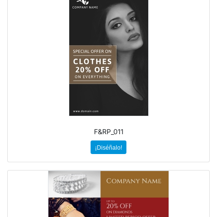
F&RP_011
¡Diséñalo!