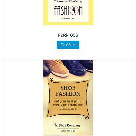
F&RP_006
¡Diséñalo!