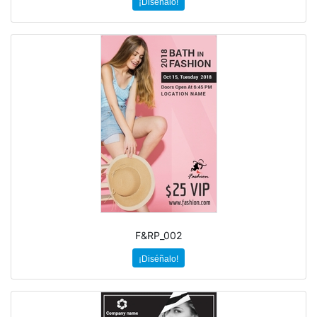
¡Diséñalo!
F&RP_002
¡Diséñalo!