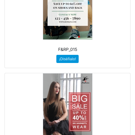
F&RP_015
¡Diséñalo!