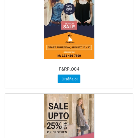
F&RP_004
¡Diséñalo!