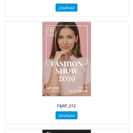
¡Diséñalo!
F&RP_012
¡Diséñalo!