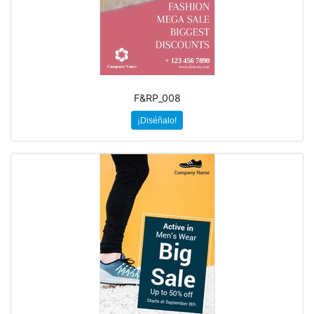
F&RP_008
¡Diséñalo!