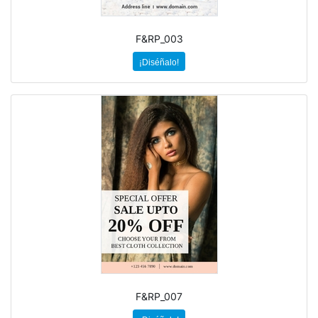
F&RP_003
¡Diséñalo!
F&RP_007