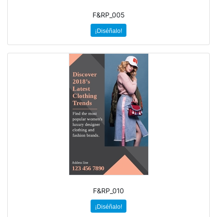
F&RP_005
¡Diséñalo!
F&RP_010
¡Diséñalo!