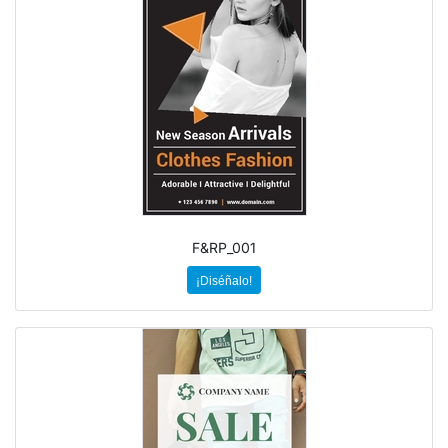
F&RP_001
¡Diséñalo!