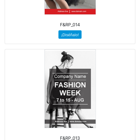
F&RP_014
¡Diséñalo!
F&RP_013