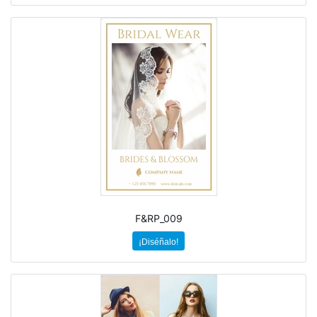
F&RP_009
¡Diséñalo!