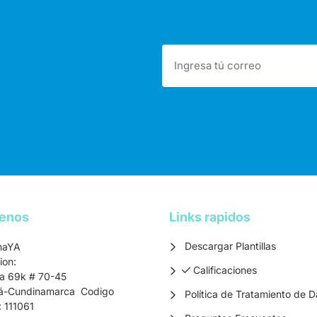
tenos
Links rapidos
Descargar Plantillas
maYA
ion:
Calificaciones
Calificaciones
ra 69k # 70-45
á-Cundinamarca Codigo
Política de Tratamiento de D
: 111061