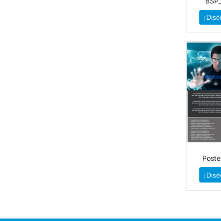
BSP
¡Disé
Poste
¡Disé