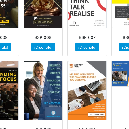
_009
BSP_008
BSP_007
BS
ñalo!
¡Diséñalo!
¡Diséñalo!
¡Di