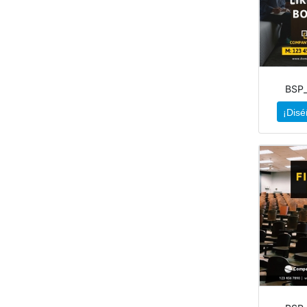
BSP
¡Disé