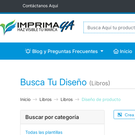
Contáctanos Aquí
Blog y Preguntas Frecuentes
Inicio
Blog y Preguntas Frecuentes
Inicio
Busca Tu Diseño
(Libros)
Inicio
Libros
Libros
Diseño de producto
Crea 
Buscar por categoría
Todas las plantillas