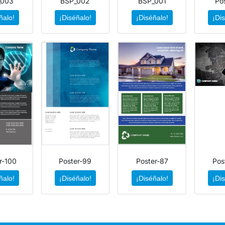
_003
BSP_002
BSP_001
Po
ñalo!
¡Diséñalo!
¡Diséñalo!
¡Di
r-100
Poster-99
Poster-87
Pos
ñalo!
¡Diséñalo!
¡Diséñalo!
¡Di