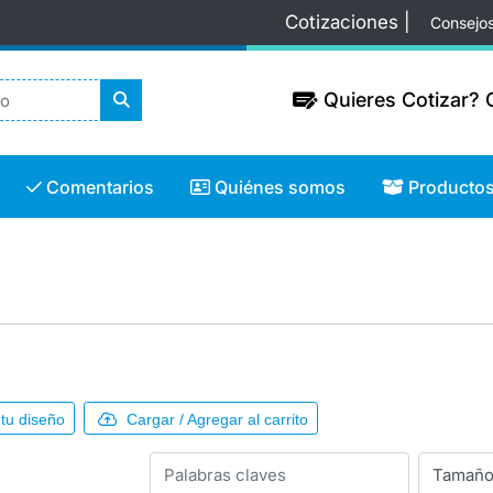
Cotizaciones |
Consejo
Quieres Cotizar? C
Quieres Cotizar? C
Comentarios
Quiénes somos
Productos
Comentarios
Quiénes somos
Producto
tu diseño
Cargar / Agregar al carrito