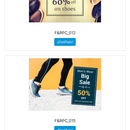
F&RPC_012
¡Diséñalo!
F&RPC_015