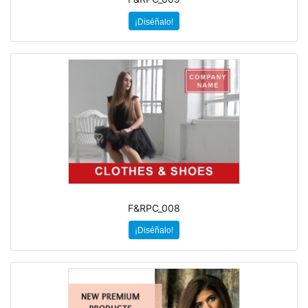
¡Diséñalo!
F&RPC_008
¡Diséñalo!