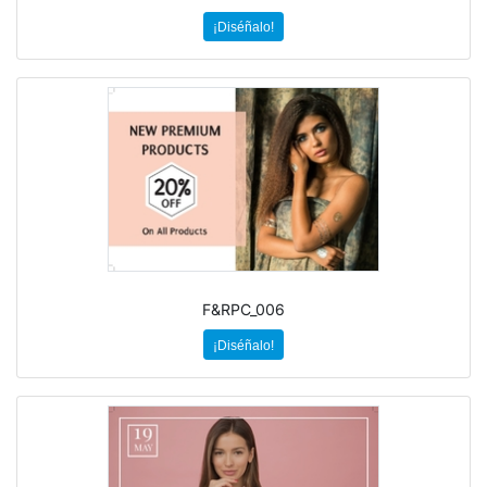
¡Diséñalo!
F&RPC_006
¡Diséñalo!