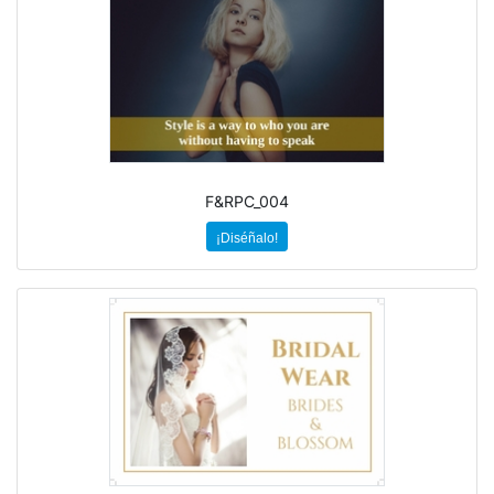
F&RPC_004
¡Diséñalo!