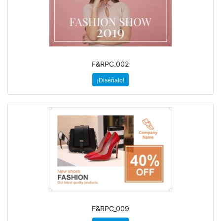
F&RPC_002
¡Diséñalo!
F&RPC_009