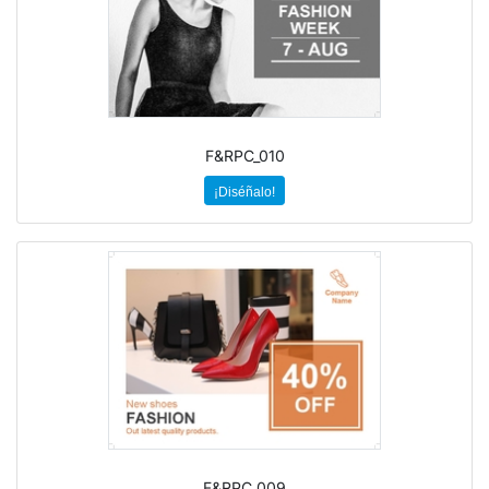
F&RPC_010
¡Diséñalo!
F&RPC_009