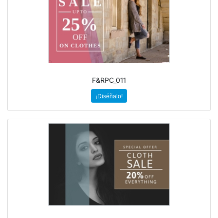
F&RPC_011
¡Diséñalo!