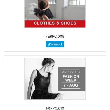
F&RPC_008
¡Diséñalo!
F&RPC_010