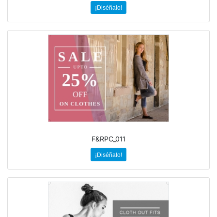
¡Diséñalo!
F&RPC_011
¡Diséñalo!