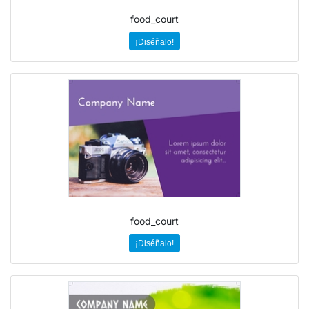
food_court
¡Diséñalo!
food_court
¡Diséñalo!