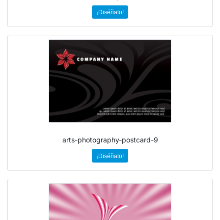
¡Diséñalo!
arts-photography-postcard-9
¡Diséñalo!