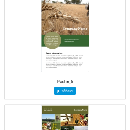
Poster_5
¡Diséñalo!