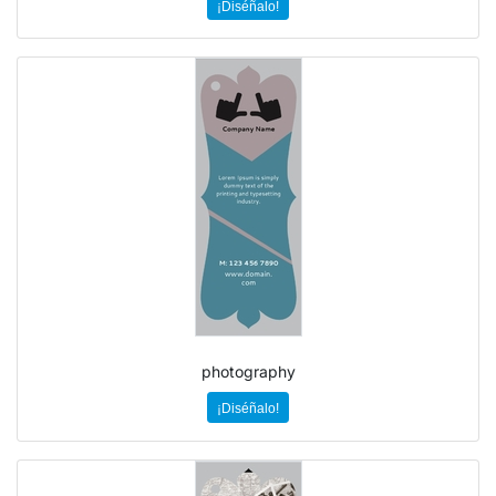
¡Diséñalo!
photography
¡Diséñalo!