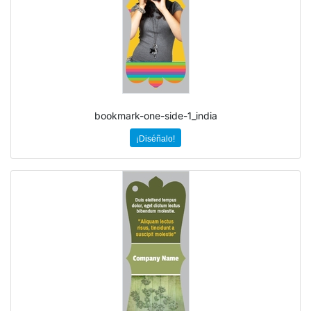
bookmark-one-side-1_india
¡Diséñalo!