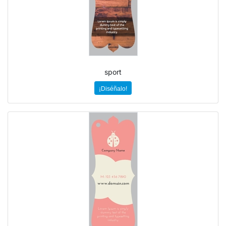
sport
¡Diséñalo!