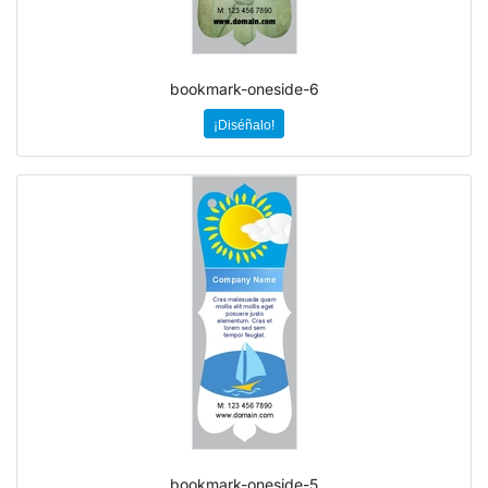
bookmark-oneside-6
¡Diséñalo!
bookmark-oneside-5