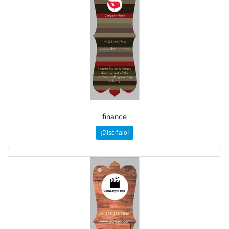
finance
¡Diséñalo!