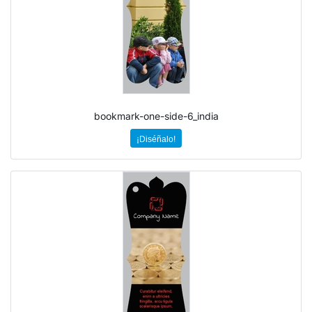
bookmark-one-side-6_india
¡Diséñalo!