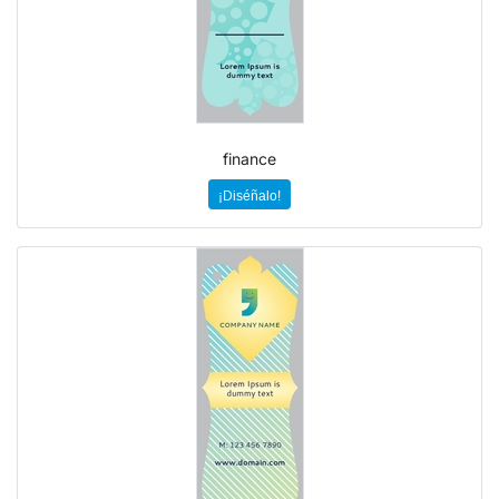
finance
¡Diséñalo!