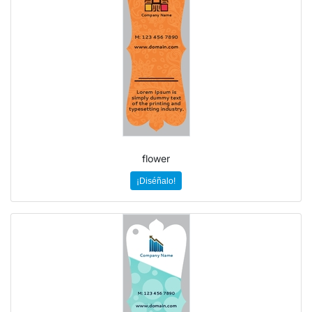
flower
¡Diséñalo!