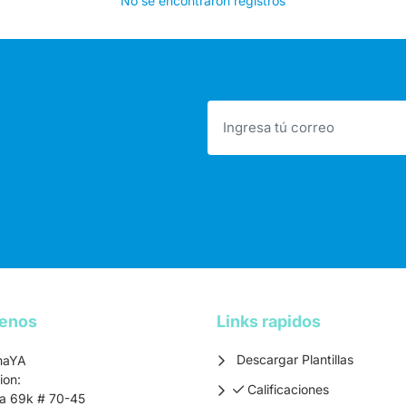
No se encontraron registros
tenos
Links rapidos
Descargar Plantillas
maYA
ion:
Calificaciones
Calificaciones
ra 69k # 70-45