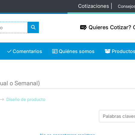
Cotizaciones |
Consejo
Quieres Cotizar? C
Quieres Cotizar? C
Comentarios
Quiénes somos
Productos
Comentarios
Quiénes somos
Producto
ual o Semanal)
Diseño de producto