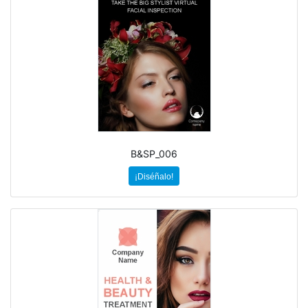
B&SP_006
¡Diséñalo!