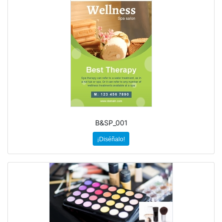
B&SP_001
¡Diséñalo!