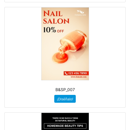
B&SP_007
¡Diséñalo!