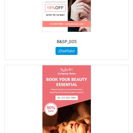
B&SP_005
¡Diséñalo!