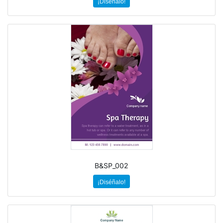
¡Diséñalo!
B&SP_002
¡Diséñalo!