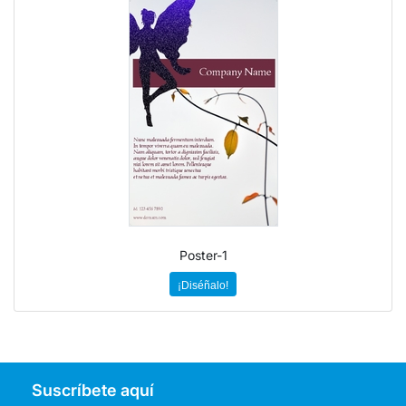
Poster-1
¡Diséñalo!
Suscríbete aquí