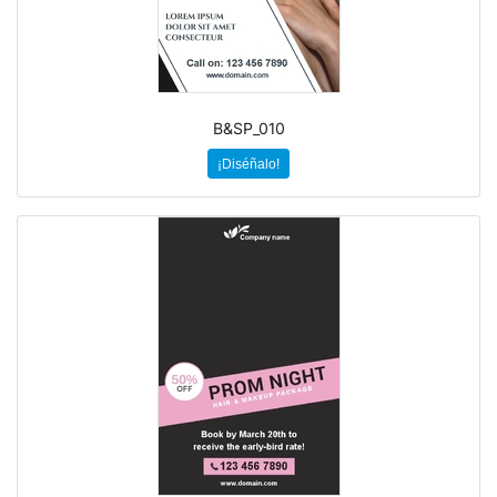
B&SP_010
¡Diséñalo!