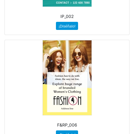
IP_002
¡Diséñalo!
F&RP_006