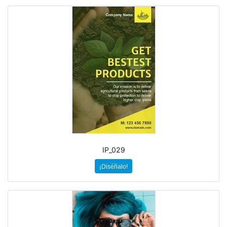
IP_029
¡Diséñalo!