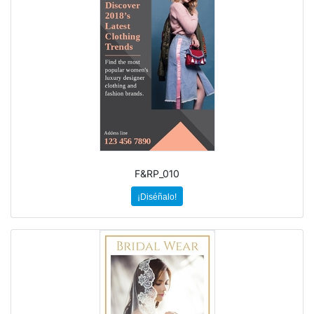
F&RP_010
¡Diséñalo!