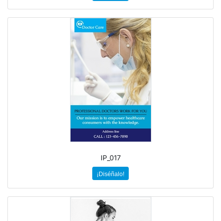
IP_017
¡Diséñalo!