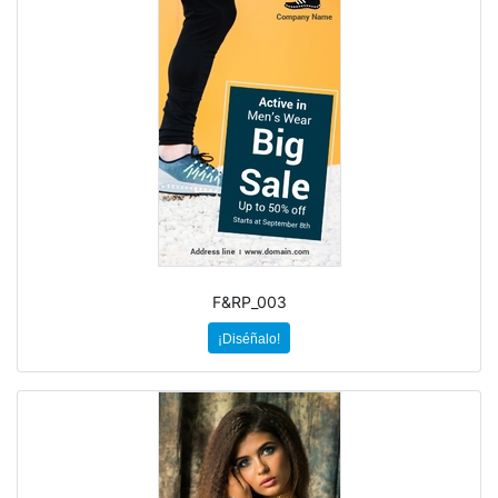
F&RP_003
¡Diséñalo!