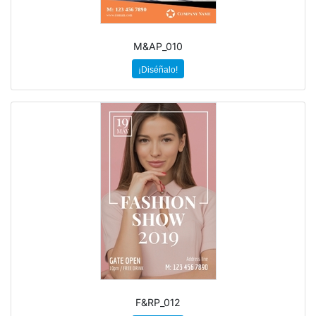
M&AP_010
¡Diséñalo!
F&RP_012