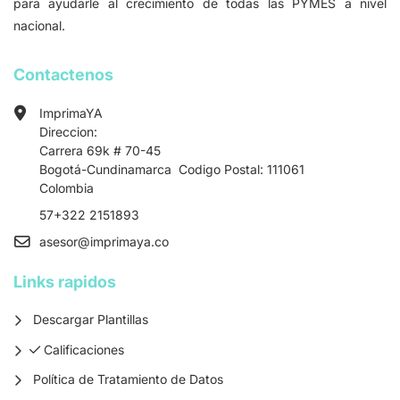
para ayudarle al crecimiento de todas las PYMES a nivel
nacional.
Contactenos
ImprimaYA
Direccion:
Carrera 69k # 70-45
Bogotá-Cundinamarca Codigo Postal: 111061
Colombia
57+322 2151893
asesor
@imprimaya.co
Links rapidos
Descargar Plantillas
Calificaciones
Calificaciones
Política de Tratamiento de Datos