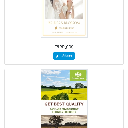
F&RP_009
¡Diséñalo!