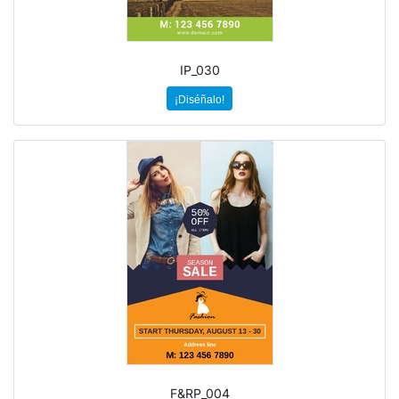
IP_030
¡Diséñalo!
F&RP_004