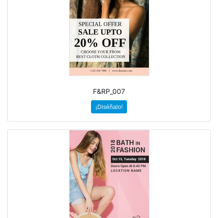
F&RP_007
¡Diséñalo!