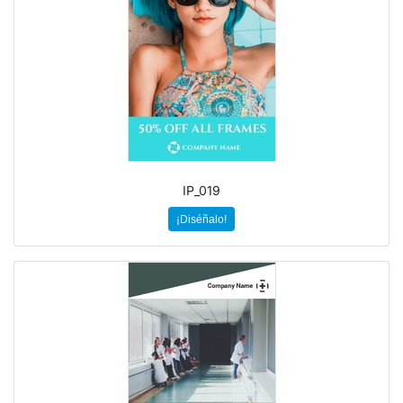
IP_019
¡Diséñalo!