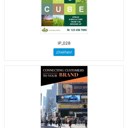
IP_028
¡Diséñalo!