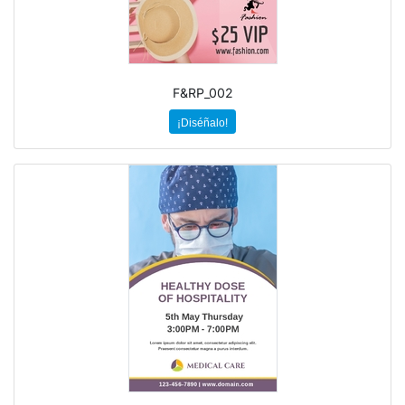
F&RP_002
¡Diséñalo!