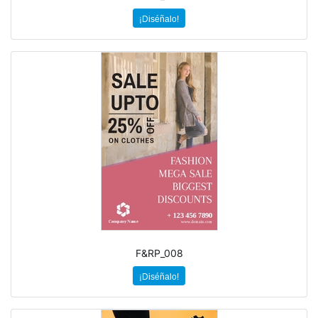
¡Diséñalo!
F&RP_008
¡Diséñalo!