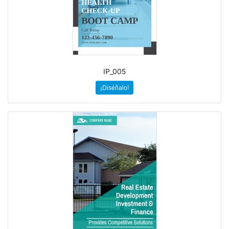
IP_005
¡Diséñalo!