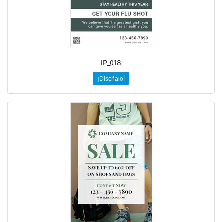
IP_018
¡Diséñalo!