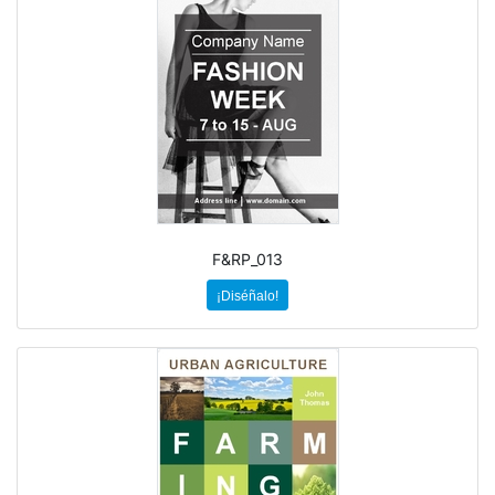
F&RP_013
¡Diséñalo!