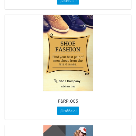
¡Diséñalo!
F&RP_005
¡Diséñalo!