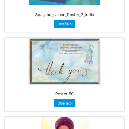
Spa_and_saloon_Poster_2_india
¡Diséñalo!
Poster-50
¡Diséñalo!