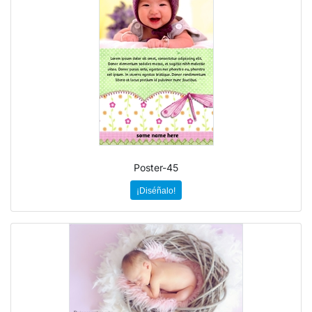
Poster-45
¡Diséñalo!