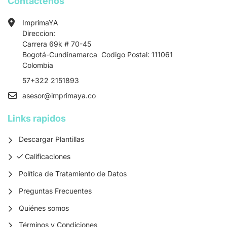
Contactenos
ImprimaYA
Direccion:
Carrera 69k # 70-45
Bogotá-Cundinamarca Codigo Postal: 111061
Colombia
57+322 2151893
asesor
@imprimaya.co
Links rapidos
Descargar Plantillas
Calificaciones
Calificaciones
Política de Tratamiento de Datos
Preguntas Frecuentes
Quiénes somos
Términos y Condiciones