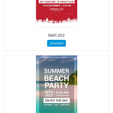
E&EP_002
¡Diséñalo!