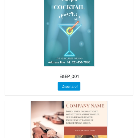
E&EP_001
¡Diséñalo!